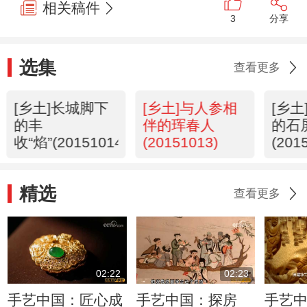
相关稿件
3
分享
选集
查看更多
[乡土]长城脚下
[乡土]与人参相
[乡
的丰
伴的珲春人
的石
收“焰”(20151014)
(20151013)
(201
精选
查看更多
02:22
02:23
手艺中国：匠心成
手艺中国：探房
手艺