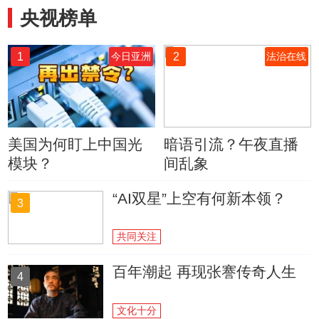
央视榜单
1
2
今日亚洲
法治在线
美国为何盯上中国光
暗语引流？午夜直播
模块？
间乱象
“AI双星”上空有何新本领？
3
共同关注
百年潮起 再现张謇传奇人生
4
文化十分