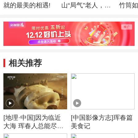
就的最美的相遇!
山“局气”老人，如
竹筒
何绣出皇家风范！
入驻
相关推荐
[地理·中国]因为临近
[中国影像方志]珲春篇
大海 珲春人总能尽享
美食记
大海的馈赠