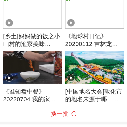
[乡土]妈妈做的饭之小
《地球村日记》
山村的渔家美味
20200112 吉林龙井
(20160212)
老头沟镇 第一天
《谁知盘中餐》
[中国地名大会]敦化市
20220704 我的家乡
的地名来源于哪一部
有宝贝 老味道焕发新
古籍？
换一批
生机