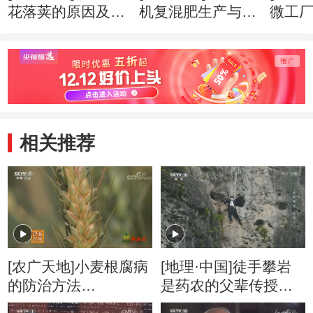
花落荚的原因及预
机复混肥生产与使
微工厂(
防(20160404)
用(20160328)
相关推荐
[农广天地]小麦根腐病
[地理·中国]徒手攀岩
的防治方法
是药农的父辈传授下
20180416
来的绝技