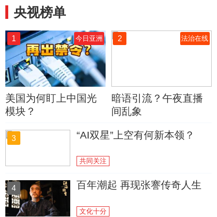
央视榜单
1
2
今日亚洲
法治在线
美国为何盯上中国光
暗语引流？午夜直播
模块？
间乱象
“AI双星”上空有何新本领？
3
共同关注
百年潮起 再现张謇传奇人生
4
文化十分