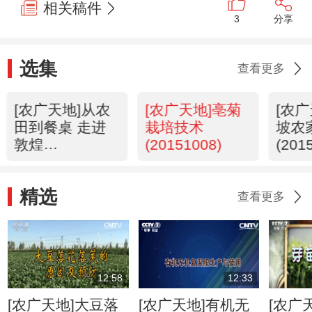
相关稿件
3
分享
选集
查看更多
[农广天地]从农
[农广天地]亳菊
[农
田到餐桌 走进
栽培技术
坡农
敦煌
(20151008)
(201
(20151008)
精选
查看更多
12:58
12:33
[农广天地]大豆落
[农广天地]有机无
[农广