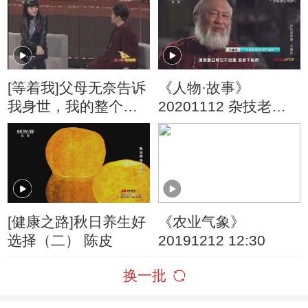
[等着我]父母无奈告诉
《人物·故事》
我身世，我的整个世
20201112 杂技老顽
界崩塌了
童·王建民
[健康之路]秋日养生好
《农业气象》
选择（二） 陈皮
20191212 12:30
换一批