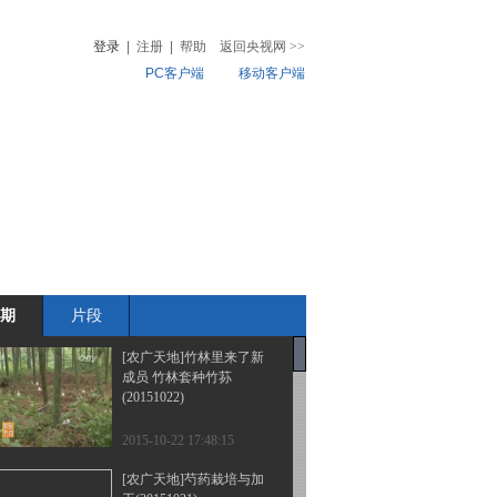
登录
|
注册
|
帮助
返回央视网
>>
PC客户端
移动客户端
音
热榜
微视频
儿
音乐
体育赛事
农业农村
期
片段
[农广天地]竹林里来了新
成员 竹林套种竹荪
(20151022)
2015-10-22 17:48:15
[农广天地]芍药栽培与加