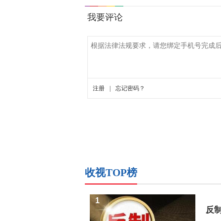
收视TOP榜
1
反