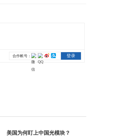
2015-10-14 21:06:21
[农广天地]从农田到餐桌
走进三穗(20151013)
2015-10-13 20:18:03
[农广天地]四平梅花鹿养
殖技术(20151013)
2015-10-13 19:46:10
[农广天地]温室草莓基质
配套栽培技术(20151012)
2015-10-12 20:40:03
《农广天地》 20151012
如何提高花椰菜的商品品
美国为何盯上中国光模块？
质/如何提高石榴坐果率