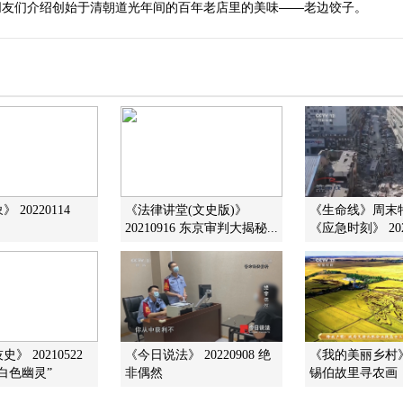
朋友们介绍创始于清朝道光年间的百年老店里的美味——老边饺子。
 20220114
《法律讲堂(文史版)》
《生命线》周末
20210916 东京审判大揭秘...
《应急时刻》 202
》 20210522
《今日说法》 20220908 绝
《我的美丽乡村》 2
白色幽灵”
非偶然
锡伯故里寻农画