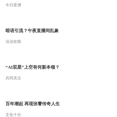
今日亚洲
2015-10-12 15:38:00
[农广天地]稻鳖鱼虾生态
种养(20151011)
暗语引流？午夜直播间乱象
2015-10-11 20:10:10
法治在线
[农广天地]指尖上的艺术
指画(20151009)
2015-10-09 19:56:01
“AI双星”上空有何新本领？
[农广天地]望江挑花
共同关注
(20151009)
2015-10-09 16:35:59
[农广天地]从农田到餐桌
百年潮起 再现张謇传奇人生
走进敦煌(20151008)
文化十分