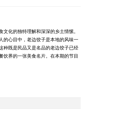
2015-10-19 20:20:02
[农广天地]梨小食心虫的
发生与防治(20151019)
食文化的独特理解和深深的乡土情愫。
人的心目中，老边饺子是本地的风味一
2015-10-19 16:16:03
这种既是民品又是名品的老边饺子已经
餐饮界的一张美食名片。在本期的节目
[农广天地]北方室外河蟹
越冬暂养技术(20151018)
2015-10-18 20:46:03
[农广天地]磁州窑
(20151016)
2015-10-16 20:09:58
《农广天地》 20151016
锡伯族刺绣 藏族黑陶烧