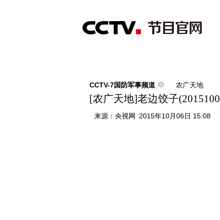
首页
直播
节目单
综合
新闻
财经
综艺
中文国际
体
CCTV-7国防军事频道
农广天地
[农广天地]老边饺子(2015100
来源：
央视网
2015年10月06日 15:08