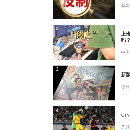
新闻
2
上
吗
中国
3
新
今日
4
U1
足球