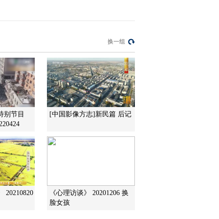
制技艺
2015-10-16 16:06:02
[农广天地]从农田到餐桌
换一组
走进东昌府(20151015)
2015-10-15 20:14:15
[农广天地]味美巢湖
(20151015)
特别节目
[中国影像方志]新民篇 后记
20424
2015-10-15 15:48:06
[农广天地]美丽乡村新田
园 云朵醉羌寨(20151014)
2015-10-14 21:16:04
0210820
《心理访谈》 20201206 换
[农广天地]温室大棚蔬菜
脸女孩
农药残留控制(20151014)