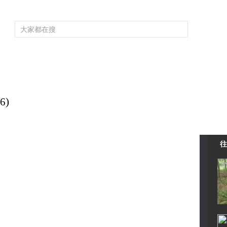
频道大全
栏目大全
片库
4K专区
听
育
电影
国防军事
电视剧
纪录
科教
戏曲
社会与法
少
6)
往