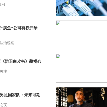
1+1
7
班“摸鱼”公司有权开除
？
法治观察
8
版《防卫白皮书》藏祸心
关注
9
7男足国家队：未来可期
之夜