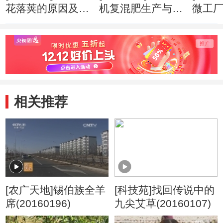
花落荚的原因及预
机复混肥生产与使
微工厂(
防(20160404)
用(20160328)
相关推荐
[农广天地]锡伯族全羊
[科技苑]找回传说中的
席(20160196)
九尖艾草(20160107)