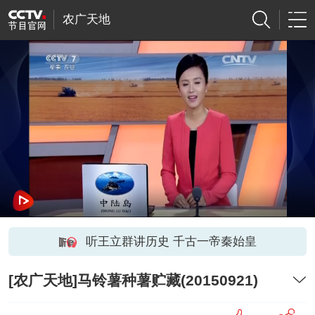
农广天地
听王立群讲历史 千古一帝秦始皇
[农广天地]马铃薯种薯贮藏(20150921)