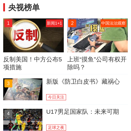
央视榜单
1
2
新闻1+1
中国法治观察
反制美国！中方公布5
上班“摸鱼”公司有权开
项措施
除吗？
新版《防卫白皮书》藏祸心
3
今日关注
U17男足国家队：未来可期
4
足球之夜