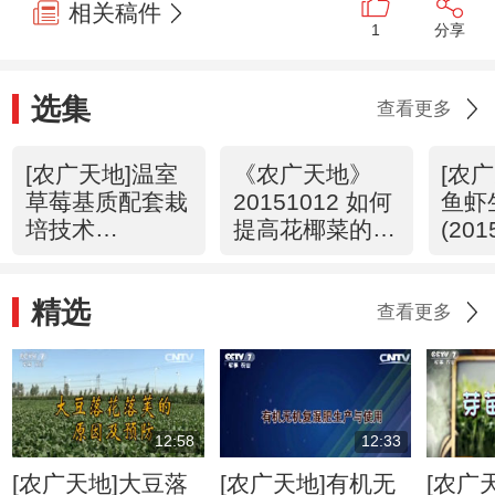
相关稿件
1
分享
选集
查看更多
[农广天地]温室
《农广天地》
[农
草莓基质配套栽
20151012 如何
鱼虾
培技术
提高花椰菜的商
(201
(20151012)
品品质/如何提
高石榴坐果率
精选
查看更多
12:58
12:33
[农广天地]大豆落
[农广天地]有机无
[农广