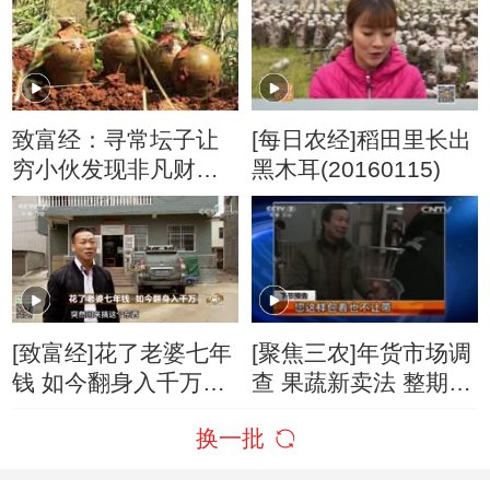
致富经：寻常坛子让
[每日农经]稻田里长出
穷小伙发现非凡财富
黑木耳(20160115)
5月3日
[致富经]花了老婆七年
[聚焦三农]年货市场调
钱 如今翻身入千万
查 果蔬新卖法 整期视
20171201
频(20160124)
换一批