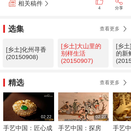
相关稿件
4
分享
选集
查看更多
[乡土]大山里的
[乡
[乡土]化州寻香
别样生活
的新
(20150908)
(20150907)
(201
精选
查看更多
02:22
02:23
手艺中国：匠心成
手艺中国：探房
手艺