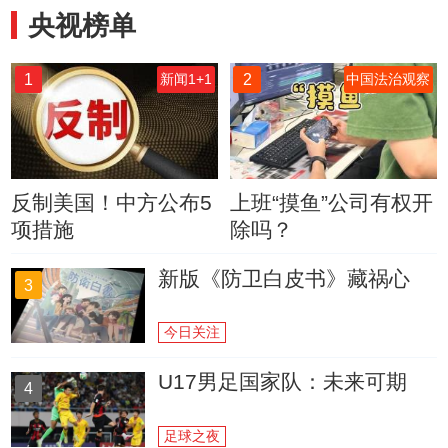
央视榜单
1
2
新闻1+1
中国法治观察
反制美国！中方公布5
上班“摸鱼”公司有权开
项措施
除吗？
新版《防卫白皮书》藏祸心
3
今日关注
U17男足国家队：未来可期
4
足球之夜