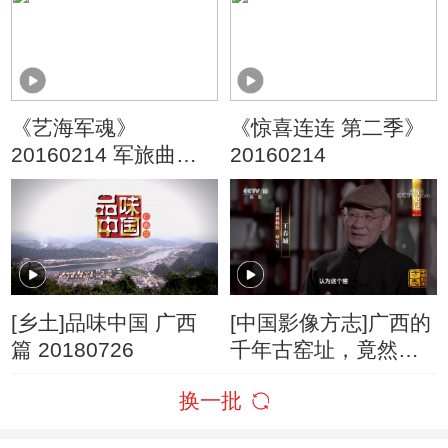
《艺海军魂》
《惊喜连连 第二季》
20160214 军旅曲艺
20160214
家——常宝华
[乡土]品味中国 广西
[中国影像方志]广西的
篇 20180726
千年古窑址，竟然藏
于这个小山村
换一批