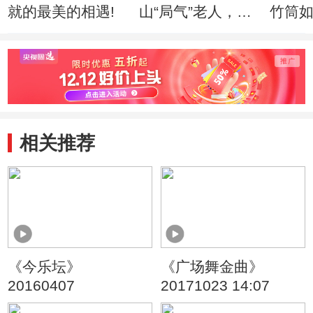
就的最美的相遇!
山“局气”老人，如
竹筒
何绣出皇家风范！
入驻
相关推荐
《今乐坛》
《广场舞金曲》
20160407
20171023 14:07