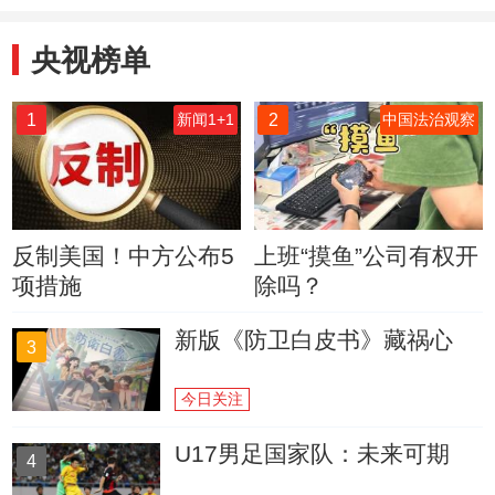
央视榜单
1
2
新闻1+1
中国法治观察
反制美国！中方公布5
上班“摸鱼”公司有权开
项措施
除吗？
新版《防卫白皮书》藏祸心
3
今日关注
U17男足国家队：未来可期
4