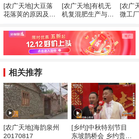
[农广天地]大豆落
[农广天地]有机无
[农广
花落荚的原因及预
机复混肥生产与使
微工厂(
防(20160404)
用(20160328)
相关推荐
[农广天地]海韵泉州
[乡约]中秋特别节目
20170817
东坡鹊桥会 乡约贵州