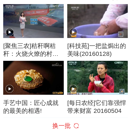
盘县 给红果镇音乐女
教师说媒 20160915
[聚焦三农]秸秆啊秸
[科技苑]一把盐焗出的
秆：火烧火燎的村干
美味(20160128)
部
手艺中国：匠心成就
[每日农经]它们靠强悍
的最美的相遇!
带来财富 20160504
换一批