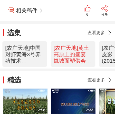
相关稿件
6
分享
选集
查看更多
[农广天地]中国
[农广天地]黄土
[农
对虾黄海3号养
高原上的盛宴
皮影
殖技术
岚城面塑供会
(201
(20150830)
(20150828)
精选
查看更多
12:58
12:33