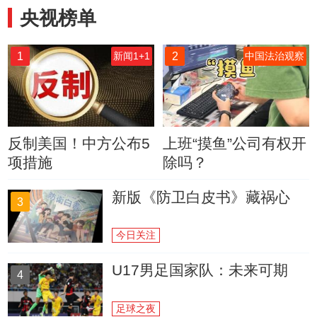
央视榜单
1
2
新闻1+1
中国法治观察
反制美国！中方公布5
上班“摸鱼”公司有权开
项措施
除吗？
新版《防卫白皮书》藏祸心
3
今日关注
U17男足国家队：未来可期
4
足球之夜