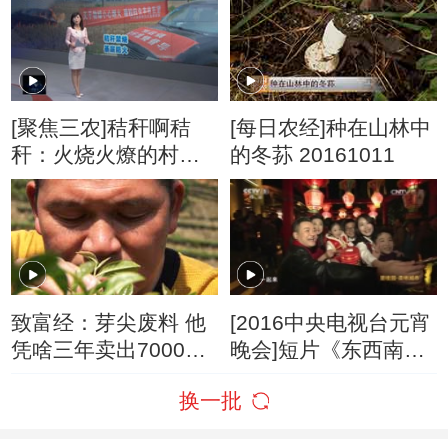
[聚焦三农]秸秆啊秸
[每日农经]种在山林中
秆：火烧火燎的村干
的冬荪 20161011
部
致富经：芽尖废料 他
[2016中央电视台元宵
凭啥三年卖出7000多
晚会]短片《东西南北
万 5月2日
闹元宵——福建泉州
换一批
篇》