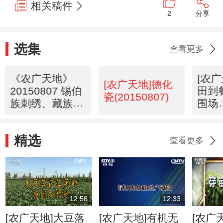
相关稿件
2
分享
选集
查看更多
《农广天地》
[农
[农广天地]德化
20150807 锡伯
田到
瓷(20150807)
族刺绣、藏族黑
围场
陶烧制技艺
(201
精选
查看更多
12:58
12:33
[农广天地]大豆落
[农广天地]有机无
[农广