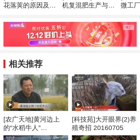
花落荚的原因及预
机复混肥生产与使
微工厂(
防(20160404)
用(20160328)
相关推荐
[农广天地]黄河边上
[科技苑]大开眼界(2)养
的“水稻牛人”
殖奇招 20160705
20180318