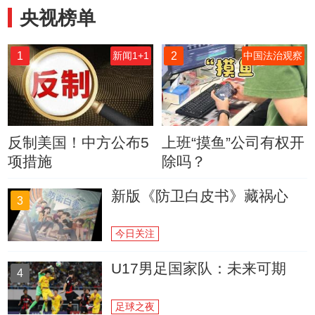
央视榜单
1
2
新闻1+1
中国法治观察
反制美国！中方公布5
上班“摸鱼”公司有权开
项措施
除吗？
新版《防卫白皮书》藏祸心
3
今日关注
U17男足国家队：未来可期
4
足球之夜