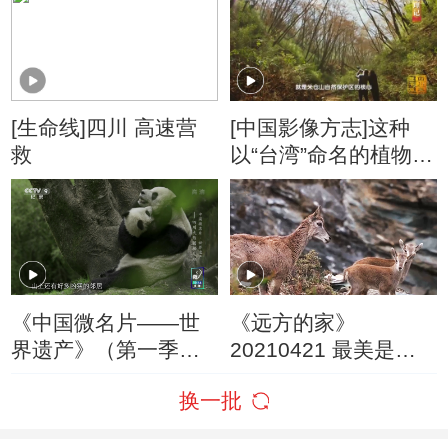
[生命线]四川 高速营
[中国影像方志]这种
救
以“台湾”命名的植物主
要分布在四川
《中国微名片——世
《远方的家》
界遗产》（第一季）
20210421 最美是家
第二集 四川大熊猫栖
乡——四川 神奇动物
换一批
息地
在四川