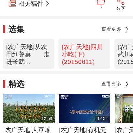
相关稿件
7
分享
选集
查看更多
[农广天地]从农
[农广天地]四川
[农
田到餐桌——走
小吃(下)
武川
进长武
(20150611)
(201
(20150611)
精选
查看更多
12:58
12:33
[农广天地]大豆落
[农广天地]有机无
[农广