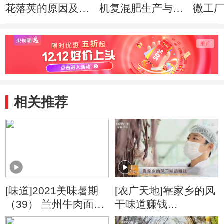
花落荚的原因及预
机复混肥生产与使
微工厂(
防(20160404)
用(20160328)
相关推荐
[味道]2021美味暑期
[农广天地]靠家乡的风
（39） 兰州牛肉面的
干味道赚钱
隐藏面型
20180829