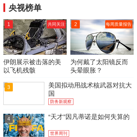
央视榜单
1
2
共同关注
每周质量报告
伊朗展示被击落的美
为何戴了太阳镜反而
以飞机残骸
头晕眼胀？
美国拟动用战术核武器对抗大
3
国
防务新观察
“天才”因凡蒂诺是如何失算的
4
世界周刊