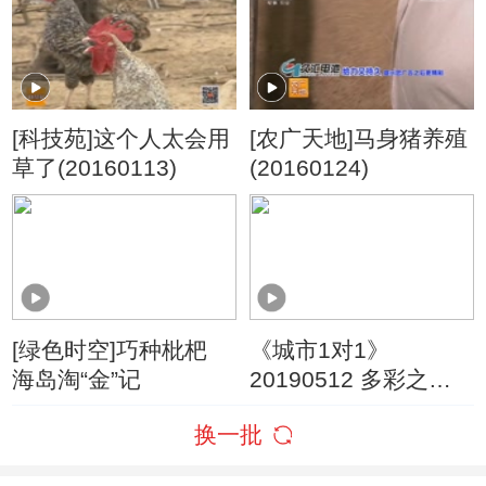
[科技苑]这个人太会用
[农广天地]马身猪养殖
草了(20160113)
(20160124)
[绿色时空]巧种枇杷
《城市1对1》
海岛淘“金”记
20190512 多彩之都
中国·北京——印度·新
换一批
德里