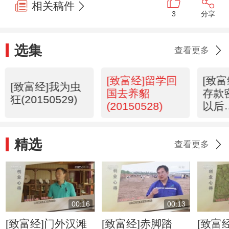
相关稿件
3
分享
选集
查看更多
[致富经]留学回
[致
[致富经]我为虫
国去养貂
存款
狂(20150529)
(20150528)
以后
(201
精选
查看更多
00:16
00:13
[致富经]门外汉滩
[致富经]赤脚踏
[致富