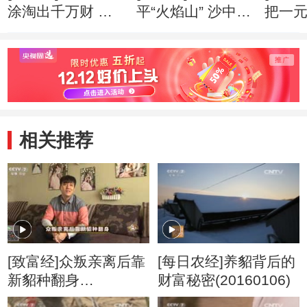
涂淘出千万财 创
平“火焰山” 沙中掘
把一
业心得
出亿万财 创业心
万财 
得
相关推荐
[致富经]众叛亲离后靠
[每日农经]养貂背后的
新貂种翻身
财富秘密(20160106)
20170414