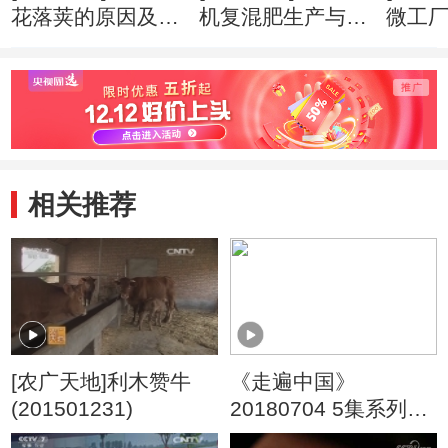
花落荚的原因及预
机复混肥生产与使
微工厂(
防(20160404)
用(20160328)
相关推荐
[农广天地]利木赞牛
《走遍中国》
(201501231)
20180704 5集系列片
《大国基业——中国