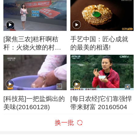
之盾》（3）铸盾为矛
[聚焦三农]秸秆啊秸
手艺中国：匠心成就
秆：火烧火燎的村干
的最美的相遇!
部
[科技苑]一把盐焗出的
[每日农经]它们靠强悍
美味(20160128)
带来财富 20160504
换一批