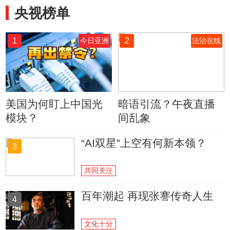
央视榜单
1
2
今日亚洲
法治在线
美国为何盯上中国光
暗语引流？午夜直播
模块？
间乱象
“AI双星”上空有何新本领？
3
共同关注
百年潮起 再现张謇传奇人生
4
文化十分