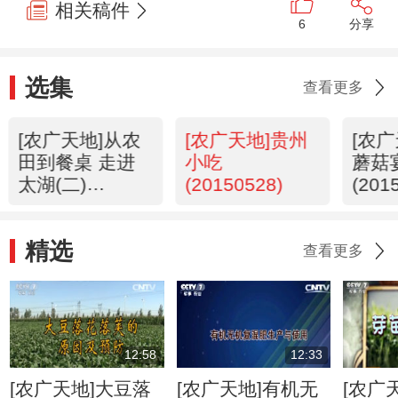
相关稿件
6
分享
选集
查看更多
[农广天地]从农
[农广天地]贵州
[农
田到餐桌 走进
小吃
蘑菇
太湖(二)
(20150528)
(201
(20150528)
精选
查看更多
12:58
12:33
[农广天地]大豆落
[农广天地]有机无
[农广