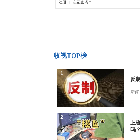
收视TOP榜
1
反
新闻
2
上
吗