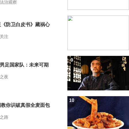
法治观察
8
版《防卫白皮书》藏祸心
关注
9
7男足国家队：未来可期
之夜
10
招教你识破真假全麦面包
之路