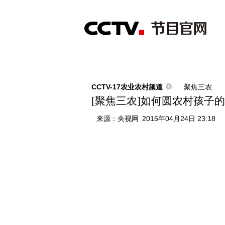
首页
直播
节目单
综合
新闻
财经
综艺
中文国际
体
CCTV-17农业农村频道
聚焦三农
[聚焦三农]如何圆农村孩子的阅读
来源：
央视网
2015年04月24日 23:18