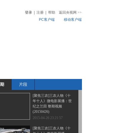
村”的困惑 整期视频
(20150503)
登录
|
注册
|
帮助
返回央视网
>>
PC客户端
移动客户端
2015-05-03 23:18:06
[聚焦三农]打拐在行动 整
音
热榜
期视频(20150502)
微视频
儿
音乐
体育赛事
农业农村
2015-05-03 01:31:58
[聚焦三农]当农民遇上互
联网 整期视频(20150427)
期
片段
2015-04-27 23:31:58
[聚焦三农]三农人物《十
年十人》微电影展播：世
纪之兰田 整期视频
(20150426)
2015-04-26 23:21:57
[聚焦三农]三农人物《十