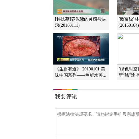
[科技苑]养泥鳅的灵感与诀
[致富经]
窍(20160111)
(20160104)
《生财有道》 20190101 美
[绿色时空
味中国系列——鱼鲜水美...
新“钱”途 整