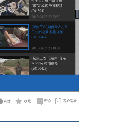
年十人》微电影展播
“米”梦成真 整期视频
(2015042...
2015-04-25 23:53:59
[聚焦三农]如何圆农村孩
子的阅读梦 整期视频
(20150424)
2015-04-24 23:18:04
[聚焦三农]谁在向“母亲
河”排污 整期视频
(20150423)
2015-04-23 23:17:57
[聚焦三农]没有村委会的
村庄 整期视频(20150422)
评论
客户端看
点赞
收藏
2015-04-22 22:55:58
[聚焦三农]当农民遇上互
联网 电商成才记 整期视