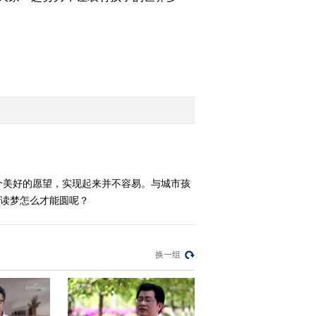
2015-04-17 23:53:58
[聚焦三农]菜地里的“包租
公” 整期视频(20150415)
2015-04-16 00:39:58
[聚焦三农]人工费上涨咋
种田 整期视频(20150414)
这个美好的愿望，实现起来并不容易。与城市孩
2015-04-15 00:11:58
阅读梦怎么才能圆呢？
[聚焦三农]谁拿了我的补
贴款 整期视频(20150413)
换一组
2015-04-13 23:18:01
[聚焦三农]CCTV三农人
物《十年十人》微电影展
播：《艰难之路》整期视