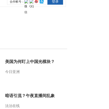
2015-04-09 00:08:21
[聚焦三农]农村娃 足球梦
何时圆 整期视频
(20150407)
2015-04-08 00:23:58
[聚焦三农]商界大佬为何
要“守望麦田” 整期视频
(20150406)
2015-04-06 23:36:01
美国为何盯上中国光模块？
[聚焦三农]新型祭扫 生态
今日亚洲
殡葬 整期视频(20150405)
2015-04-05 23:24:00
暗语引流？午夜直播间乱象
[聚焦三农]明前新茶被“上
市”的背后 整期视频
(20150403)
法治在线