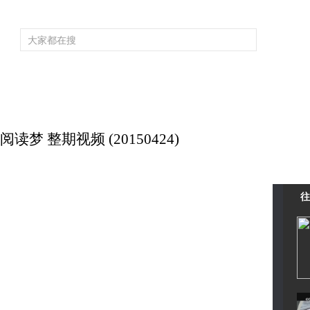
频道大全
栏目大全
片库
4K专区
听
育
电影
国防军事
电视剧
纪录
科教
戏曲
社会与法
少
梦 整期视频 (20150424)
往