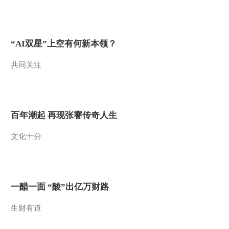
2015-04-03 23:32:02
[聚焦三农]河北邯郸：种
子市场乱象调查 整期视
“AI双星”上空有何新本领？
频(20150402)
共同关注
2015-04-03 03:41:56
[聚焦三农]《失孤》原型
郭刚堂：孩子你在哪里
整期视频(20150401)
百年潮起 再现张謇传奇人生
2015-04-01 23:56:00
文化十分
[聚焦三农]春耕春播的领
舞者 整期视频(20150331)
2015-03-31 22:52:02
一醋一面 “酸”出亿万财路
[聚焦三农]推销电话工作
的背后 整期视频
生财有道
(20150330)