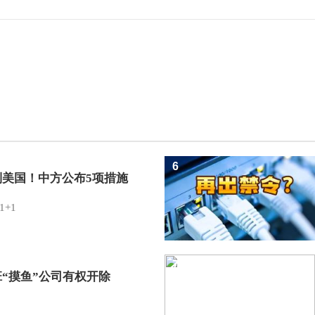
6
制美国！中方公布5项措施
1+1
7
班“摸鱼”公司有权开除
？