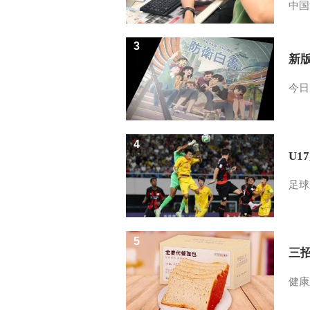
中国
3
新
今日
4
U1
足球
5
三
健康