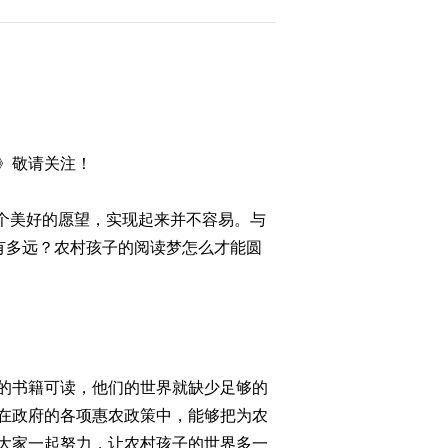
频(20150421)
2015-04-22 00:43:57
[聚焦三农]响水洞村的梦
整期视频(20150420)
2015-04-20 23:36:01
》敬请关注！
[聚焦三农]三农人物《十
年十人》微电影展播：农
这个美好的愿望，实现起来并不容易。与
民工司令 整期视频
有多远？农村孩子的阅读梦怎么才能圆
(20150419)
2015-04-20 00:23:58
[聚焦三农]三农人物微电
影《暖暖阳光》 整期视
频(20150418)
2015-04-18 23:39:59
的书籍可读，他们的世界就缺少足够的
在政府的各项惠农政策中，能够把为农
[聚焦三农]如此“环保” 整
期视频(20150417)
大家一起努力，让农村孩子的世界多一