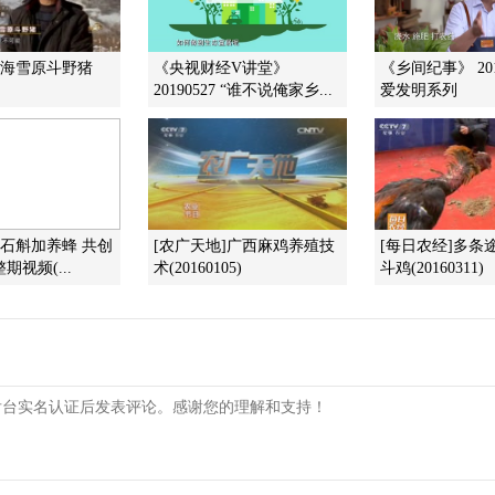
林海雪原斗野猪
《央视财经V讲堂》
《乡间纪事》 201
20190527 “谁不说俺家乡...
爱发明系列
]石斛加养蜂 共创
[农广天地]广西麻鸡养殖技
[每日农经]多条
期视频(...
术(20160105)
斗鸡(20160311)