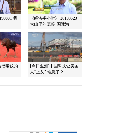
频(201504...
2015-04-12 23:56:02
90801 我
《经济半小时》 20190523
[聚焦三农]三农人物《十
大山里的蔬菜“国际港”
年十人》微电影展播 光
影人生 整期视频
(20150411)
2015-04-12 00:26:59
[聚焦三农]“熊孩子”上高
速 要堵更要疏 整期视频
(20150410)
途径赚钱的
[今日亚洲]中国科技让美国
人“上头” 谁急了？
2015-04-10 23:56:01
[聚焦三农]零增长 新型肥
料 整期视频(20150409)
2015-04-10 00:57:57
[聚焦三农]让假种子无处
可藏 整期视频(20150408)