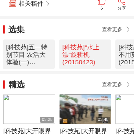
相关稿件
6
分享
选集
查看更多
[科技苑]五一特
[科技苑]“水上
[科
别节目 农活大
漂”旋耕机
不用
体验(一)
(20150423)
(201
(20150429)
精选
查看更多
03:25
03:45
[科技苑]大开眼界
[科技苑]大开眼界
[科技