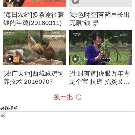
[每日农经]多条途径赚
[绿色时空]苔藓里长出
钱的斗鸡(20160311)
无限“钱”景
[农广天地]西藏藏鸡饲
[生财有道]虎眼万年青
养技术 20160707
是个宝 抗癌 抗炎又抗
菌
换一批
央视榜单