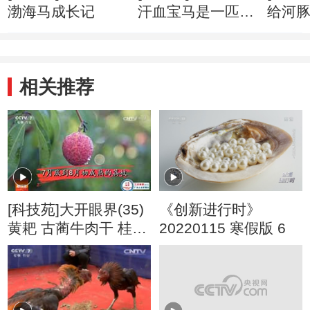
渤海马成长记
汗血宝马是一匹什
给河
么马
相关推荐
[科技苑]大开眼界(35)
《创新进行时》
黄耙 古蔺牛肉干 桂圆
20220115 寒假版 6
20160906