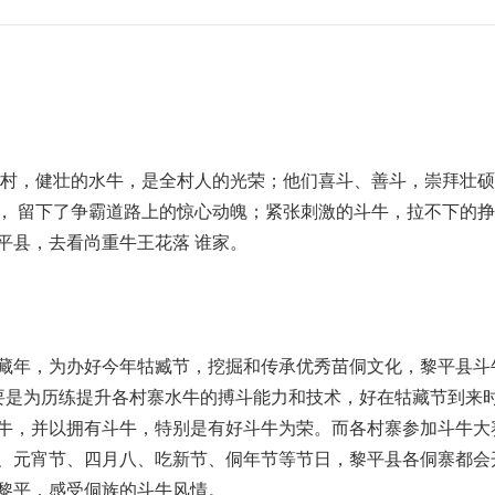
村，健壮的水牛，是全村人的光荣；他们喜斗、善斗，崇拜壮硕
， 留下了争霸道路上的惊心动魄；紧张刺激的斗牛，拉不下的
平县，去看尚重牛王花落 谁家。
年，为办好今年牯臧节，挖掘和传承优秀苗侗文化，黎平县斗
要是为历练提升各村寨水牛的搏斗能力和技术，好在牯藏节到来
牛，并以拥有斗牛，特别是有好斗牛为荣。而各村寨参加斗牛大
、元宵节、四月八、吃新节、侗年节等节日，黎平县各侗寨都会
黎平，感受侗族的斗牛风情。