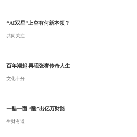
2015-03-06 14:32:14
[乡土]广山村里的爱情
(20150305)
“AI双星”上空有何新本领？
共同关注
2015-03-05 14:45:02
[乡土]察尔森捕鱼人
(20150304)
百年潮起 再现张謇传奇人生
2015-03-04 14:04:00
文化十分
[乡土]三歌一影闹昌黎
(20150303)
2015-03-03 14:06:43
一醋一面 “酸”出亿万财路
[乡土]冬至探秘海盗村
生财有道
(20150302)