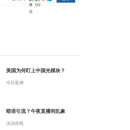
2015-03-12 13:42:04
[乡土]“苗岭牛王”争霸赛
(20150311)
2015-03-11 14:18:01
[乡土]天价的花胶
(20150310)
美国为何盯上中国光模块？
2015-03-10 13:33:59
[乡土]龙陵行(20150309)
今日亚洲
2015-03-09 14:49:59
暗语引流？午夜直播间乱象
[乡土]走进勐景来
(20150306)
法治在线