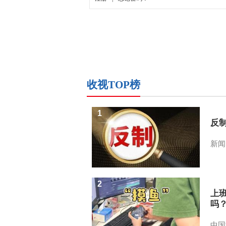
收视TOP榜
1
反
新闻
2
上
吗
中国