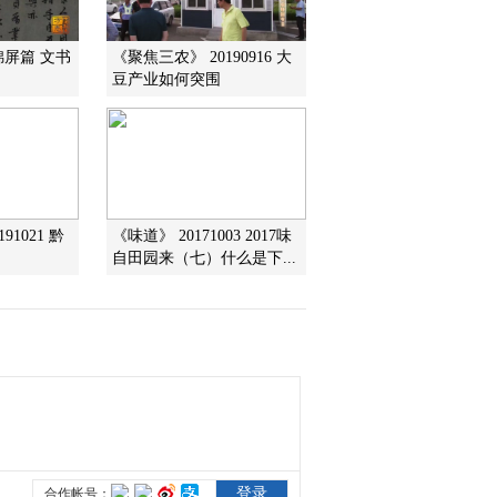
2015-03-19 13:32:04
锦屏篇 文书
《聚焦三农》 20190916 大
[乡土]我们村的高大爷
豆产业如何突围
(20150318)
2015-03-18 13:44:10
[乡土]花山行(20150317)
91021 黔
《味道》 20171003 2017味
自田园来（七）什么是下...
2015-03-17 15:12:10
[乡土]怒江峡谷行
(20150313)
2015-03-13 14:12:09
[乡土]一场别样的黎族婚
礼(20150312)