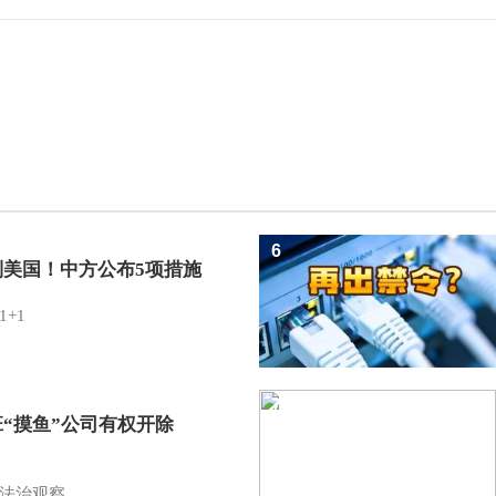
6
制美国！中方公布5项措施
1+1
7
班“摸鱼”公司有权开除
？
法治观察