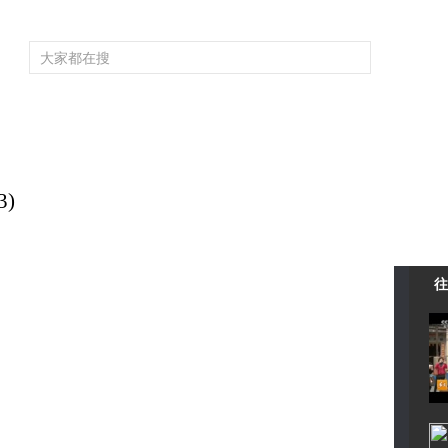
频道大全
栏目大全
片库
4K专区
听
育
电影
国防军事
电视剧
纪录
科教
戏曲
社会与法
少
3)
往