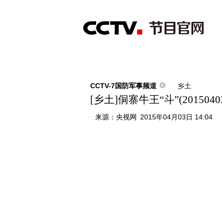
首页
直播
节目单
综合
新闻
财经
综艺
中文国际
体
CCTV-7国防军事频道
乡土
[乡土]侗寨牛王“斗”(2015040
来源：
央视网
2015年04月03日 14:04