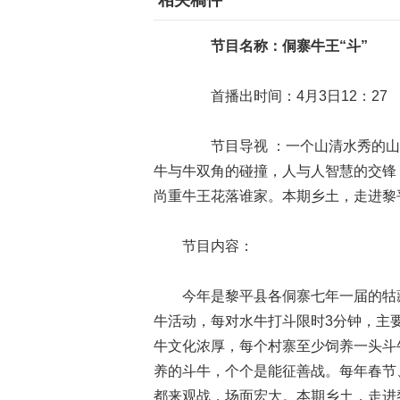
相关稿件
节目名称：侗寨牛王“斗”
首播出时间：4月3日12：27
节目导视 ：一个山清水秀的山
牛与牛双角的碰撞，人与人智慧的交锋
尚重牛王花落谁家。本期乡土，走进黎
节目内容：
今年是黎平县各侗寨七年一届的牯藏
牛活动，每对水牛打斗限时3分钟，主
牛文化浓厚，每个村寨至少饲养一头斗
养的斗牛，个个是能征善战。每年春节
都来观战，场面宏大。本期乡土，走进