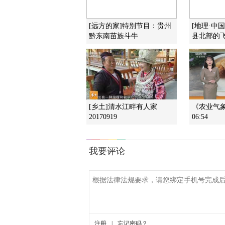
[远方的家]特别节目：贵州
[地理·中
黔东南苗族斗牛
县北部的
[乡土]清水江畔有人家
《农业气象》
20170919
06:54