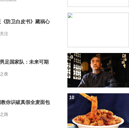
8
版《防卫白皮书》藏祸心
关注
9
7男足国家队：未来可期
之夜
10
招教你识破真假全麦面包
之路