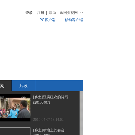
(20150410)
登录
|
注册
|
帮助
返回央视网
>>
PC客户端
移动客户端
2015-04-10 13:26:00
[乡土]大苗山下坡连坡
音
热榜
(20150409)
微视频
儿
音乐
体育赛事
农业农村
2015-04-09 16:14:42
[乡土]春风村里的新鲜事
(20150408)
期
片段
2015-04-08 13:30:03
[乡土]豆腐狂欢的背后
(20150407)
2015-04-07 13:14:02
[乡土]草地上的宴会