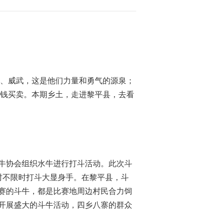
2015-03-31 16:45:01
[乡土]邵东行(20150330)
2015-03-30 15:38:04
、威武，这是他们力量和勇气的源泉；
挣钱买卖。本期乡土，走进黎平县，去看
[乡土]大别山里的吊锅宴
(20150327)
2015-03-27 18:04:06
[乡土]雪乡奇遇记
(20150326)
牛协会组织水牛进行打斗活动。此次斗
时不限时打斗大显身手。在黎平县，斗
2015-03-26 14:14:00
赛的斗牛，都是比赛地周边村民合力饲
开展盛大的斗牛活动，四乡八寨的群众
[乡土]花脸姑爷
(20150325)