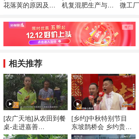
花落荚的原因及预
机复混肥生产与使
微工厂(
防(20160404)
用(20160328)
相关推荐
[农广天地]从农田到餐
[乡约]中秋特别节目
桌-走进嘉善
东坡鹊桥会 乡约贵州
20160804
盘县 给红果镇音乐女