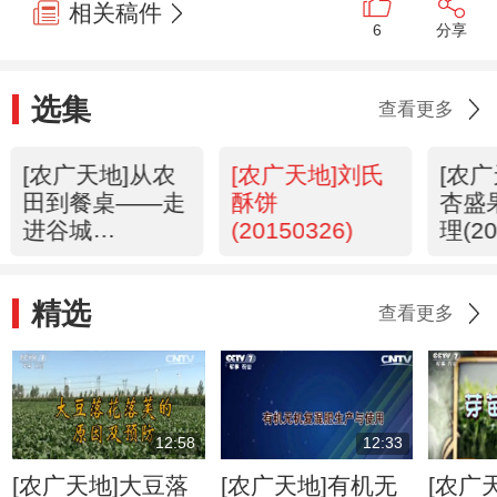
相关稿件
6
分享
选集
查看更多
[农广天地]从农
[农广天地]刘氏
[农
田到餐桌——走
酥饼
杏盛
进谷城
(20150326)
理(20
(20150326)
精选
查看更多
12:58
12:33
[农广天地]大豆落
[农广天地]有机无
[农广