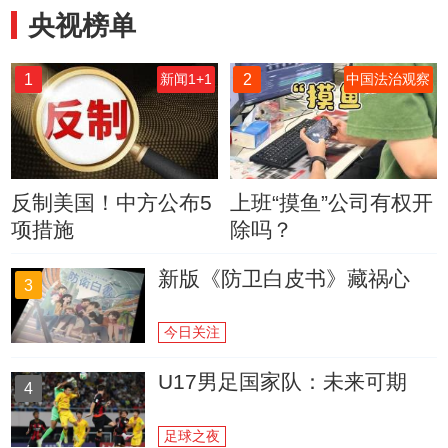
央视榜单
1
2
新闻1+1
中国法治观察
反制美国！中方公布5
上班“摸鱼”公司有权开
项措施
除吗？
新版《防卫白皮书》藏祸心
3
今日关注
U17男足国家队：未来可期
4
足球之夜