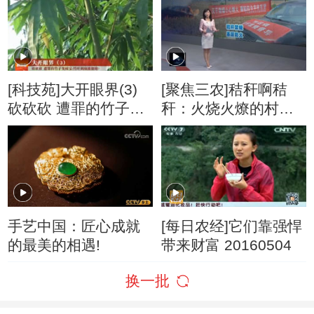
教师说媒 20160915
[科技苑]大开眼界(3)
[聚焦三农]秸秆啊秸
砍砍砍 遭罪的竹子变
秆：火烧火燎的村干
成宝 20160706
部
手艺中国：匠心成就
[每日农经]它们靠强悍
的最美的相遇!
带来财富 20160504
换一批