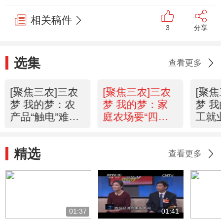
相关稿件
3
分享
选集
查看更多
[聚焦三农]三农
[聚焦三农]三农
[聚
梦 我的梦：农
梦 我的梦：家
梦 
产品“触电”难在
庭农场要“四两
工就
哪 整期视频
拨千斤”还缺啥
尬 
(20150310)
整期视频
(201
精选
(20150309)
查看更多
01:37
01:41