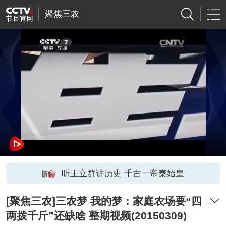
聚焦三农
听王立群讲历史 千古一帝秦始皇
[聚焦三农]三农梦 我的梦：家庭农场要“四
两拨千斤”还缺啥 整期视频(20150309)