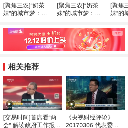
[聚焦三农]“奶茶
[聚焦三农]“奶茶
[聚焦
妹”的城市梦：城
妹”的城市梦：居
妹”的
镇化建设新的突破
住证和暂住证的区
根创
新在哪儿
别有多大
相关推荐
[交易时间]首席看“两
《央视财经评论》
会” 解读政府工作报告
20170306 代表委员