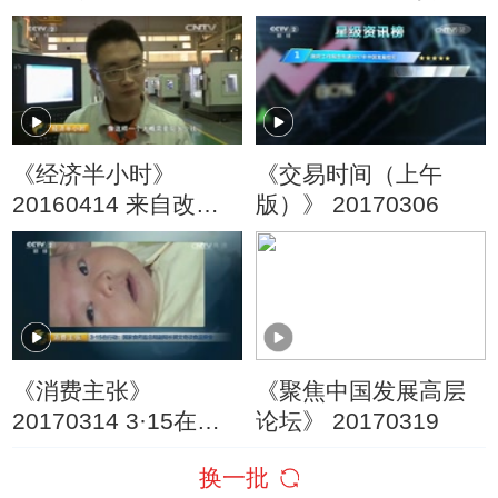
把握市场关注方向
议改革 服务实体经济
金融如何释放“洪荒之
力”？
《经济半小时》
《交易时间（上午
20160414 来自改革
版）》 20170306
一线的报道：竞争力
背后的焦虑
《消费主张》
《聚焦中国发展高层
20170314 3·15在行
论坛》 20170319
动：国家食药监总局
换一批
副局长郭文奇谈食品