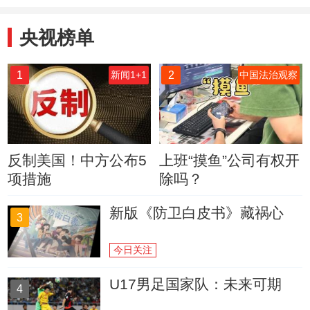
安全
央视榜单
1
2
新闻1+1
中国法治观察
反制美国！中方公布5
上班“摸鱼”公司有权开
项措施
除吗？
新版《防卫白皮书》藏祸心
3
今日关注
U17男足国家队：未来可期
4