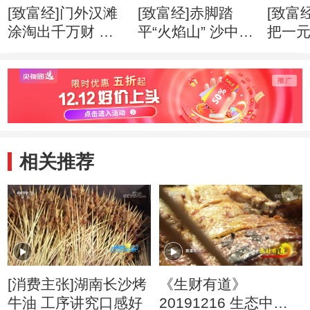
[致富经]门外汉滩
[致富经]赤脚踏
[致富
涂淘出千万财 创
平“火焰山” 沙中掘
把一
业心得
出亿万财 创业心
万财 
得
相关推荐
[消费主张]湖南长沙烤
《生财有道》
牛油 工序讲究口感好
20191216 生态中国