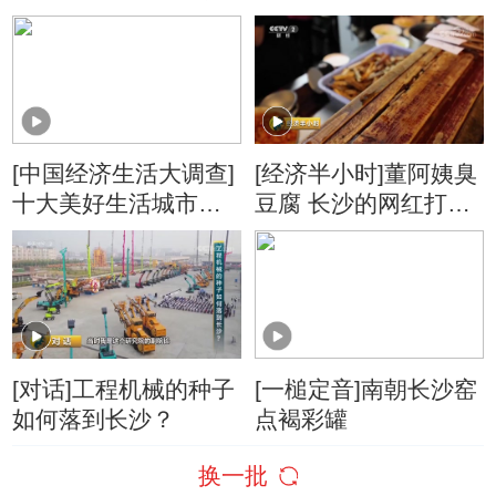
乡村行 湖南宁乡：茶
油真是好 荒山变银行
[中国经济生活大调查]
[经济半小时]董阿姨臭
十大美好生活城市
豆腐 长沙的网红打卡
——长沙
点
[对话]工程机械的种子
[一槌定音]南朝长沙窑
如何落到长沙？
点褐彩罐
换一批