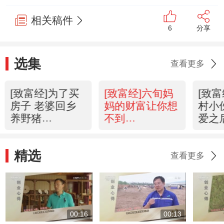
相关稿件
6
分享
选集
查看更多
[致富经]为了买
[致富经]六旬妈
[致
房子 老婆回乡
妈的财富让你想
村小
养野猪
不到
爱之
(20150209)
(20150206)
(201
精选
查看更多
00:16
00:13