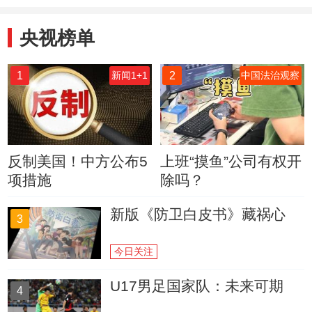
央视榜单
1
2
新闻1+1
中国法治观察
反制美国！中方公布5
上班“摸鱼”公司有权开
项措施
除吗？
新版《防卫白皮书》藏祸心
3
今日关注
U17男足国家队：未来可期
4