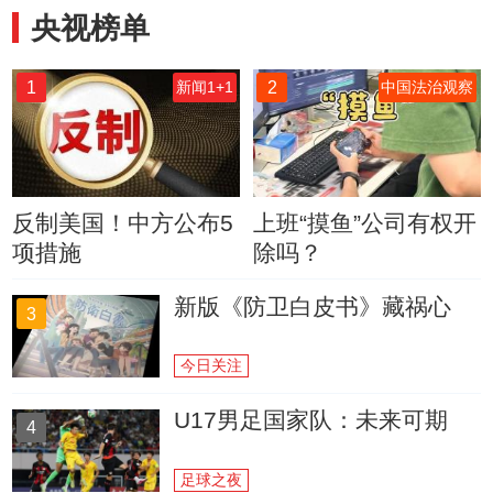
央视榜单
1
2
新闻1+1
中国法治观察
反制美国！中方公布5
上班“摸鱼”公司有权开
项措施
除吗？
新版《防卫白皮书》藏祸心
3
今日关注
U17男足国家队：未来可期
4
足球之夜