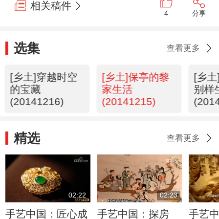
相关稿件
4
分享
选集
查看更多
[乡土]穿越时空
[乡土]保亭的黎
[乡
的宝藏
家生活
别样
(20141216)
(20141215)
(201
精选
查看更多
02:22
02:23
手艺中国：匠心成
手艺中国：探房
手艺