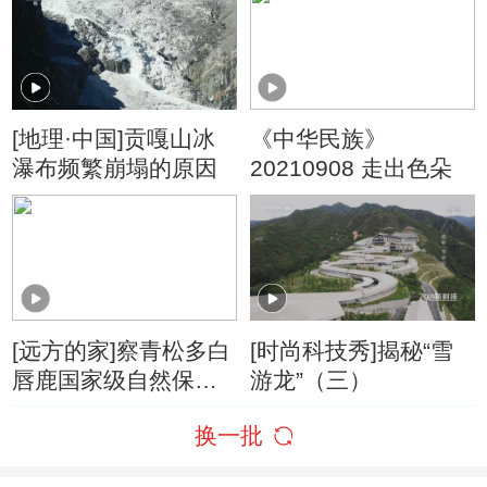
[地理·中国]贡嘎山冰
《中华民族》
瀑布频繁崩塌的原因
20210908 走出色朵
[远方的家]察青松多白
[时尚科技秀]揭秘“雪
唇鹿国家级自然保护
游龙”（三）
区 雪域高原 追寻麻贡
换一批
嘎冰川