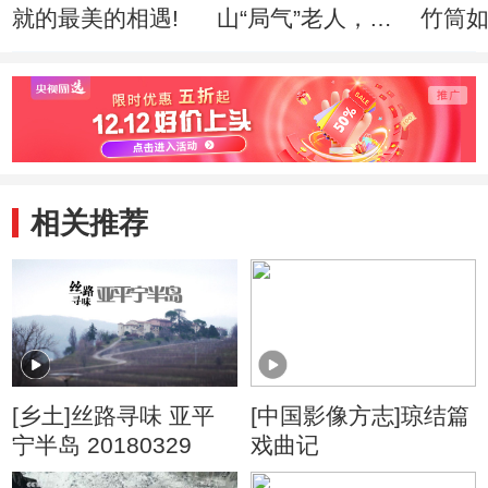
就的最美的相遇!
山“局气”老人，如
竹筒
何绣出皇家风范！
入驻
相关推荐
[乡土]丝路寻味 亚平
[中国影像方志]琼结篇
宁半岛 20180329
戏曲记