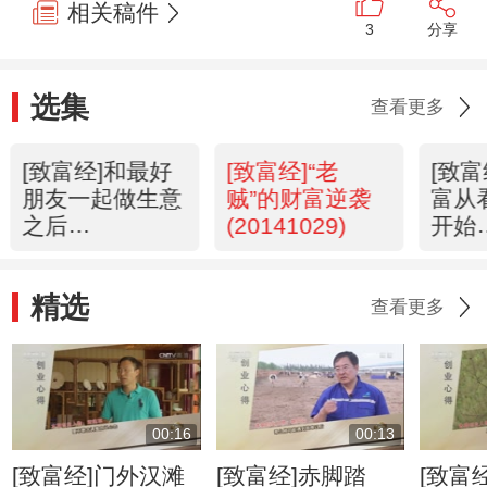
相关稿件
3
分享
选集
查看更多
[致富经]和最好
[致富经]“老
[致
朋友一起做生意
贼”的财富逆袭
富从
之后
(20141029)
开始
(20141030)
(201
精选
查看更多
00:16
00:13
[致富经]门外汉滩
[致富经]赤脚踏
[致富