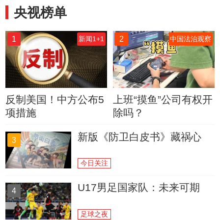
央视榜单
1
2
新闻1+1
中国法治观察
反制美国！中方公布5
上班“摸鱼”公司有权开
项措施
除吗？
新版《防卫白皮书》藏祸心
3
今日关注
U17男足国家队：未来可期
4
足球之夜