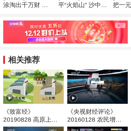
涂淘出千万财 创
平“火焰山” 沙中掘
把一
业心得
出亿万财 创业心
万财 
得
相关推荐
《致富经》
《央视财经评论》
20190828 高原上种
20160128 农民增收
下蔬菜梦
靠种地还是打工？