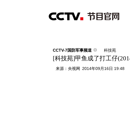
首页
直播
节目单
综合
新闻
财经
综艺
中文国际
体
CCTV-7国防军事频道
科技苑
[科技苑]甲鱼成了打工仔(2014
来源：
央视网
2014年09月16日 19:48