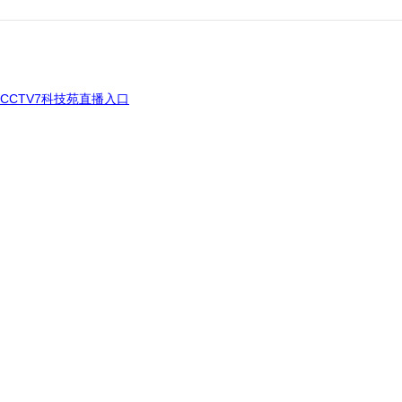
CCTV7科技苑直播入口
TV7科技苑点播入口
，它还能卖两三万元，这个打工仔究竟是谁？它怎么那么大能