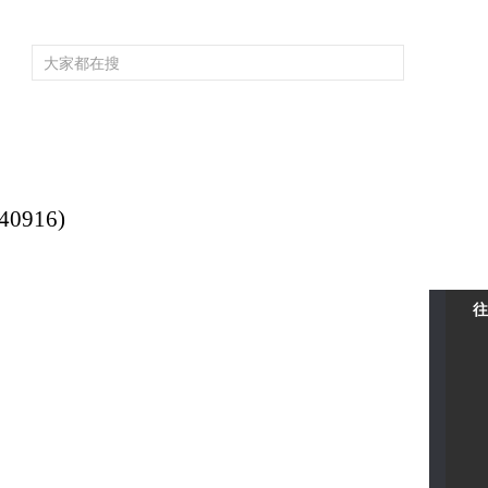
频道大全
栏目大全
片库
4K专区
听
育
电影
国防军事
电视剧
纪录
科教
戏曲
社会与法
少
0916)
往