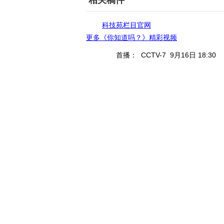
相关稿件
科技苑栏目官网
更多《你知道吗？》精彩视频
首播： CCTV-7 9月16日 18:30
重播： CCTV-7 9月17日 14:13
CC
一个神奇的打工仔，它能让水稻增产
视频简介
栏目介绍
来源：
央视网
更新时间：
2014年09月16日 19:48