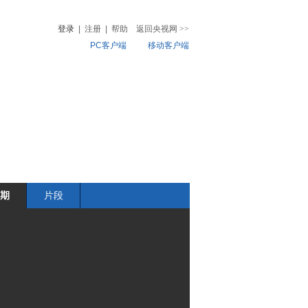
登录
|
注册
|
帮助
返回央视网
>>
PC客户端
移动客户端
音
热榜
微视频
儿
音乐
体育赛事
农业农村
期
片段